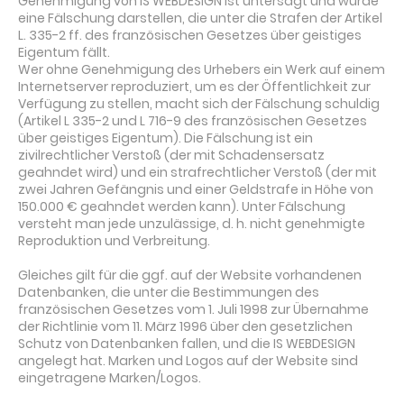
Genehmigung von IS WEBDESIGN ist untersagt und würde
eine Fälschung darstellen, die unter die Strafen der Artikel
L. 335-2 ff. des französischen Gesetzes über geistiges
Eigentum fällt.
Wer ohne Genehmigung des Urhebers ein Werk auf einem
Internetserver reproduziert, um es der Öffentlichkeit zur
Verfügung zu stellen, macht sich der Fälschung schuldig
(Artikel L 335-2 und L 716-9 des französischen Gesetzes
über geistiges Eigentum). Die Fälschung ist ein
zivilrechtlicher Verstoß (der mit Schadensersatz
geahndet wird) und ein strafrechtlicher Verstoß (der mit
zwei Jahren Gefängnis und einer Geldstrafe in Höhe von
150.000 € geahndet werden kann). Unter Fälschung
versteht man jede unzulässige, d. h. nicht genehmigte
Reproduktion und Verbreitung.
Gleiches gilt für die ggf. auf der Website vorhandenen
Datenbanken, die unter die Bestimmungen des
französischen Gesetzes vom 1. Juli 1998 zur Übernahme
der Richtlinie vom 11. März 1996 über den gesetzlichen
Schutz von Datenbanken fallen, und die IS WEBDESIGN
angelegt hat. Marken und Logos auf der Website sind
eingetragene Marken/Logos.