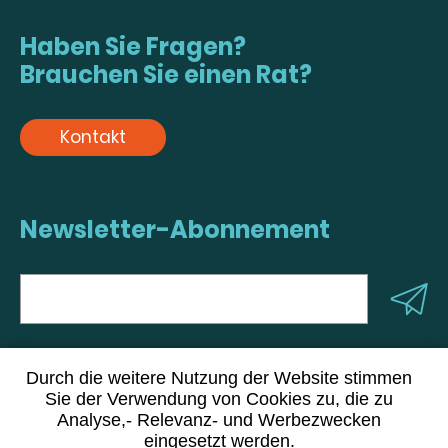
Haben Sie Fragen?
Brauchen Sie einen Rat?
Kontakt
Newsletter-Abonnement
Durch die weitere Nutzung der Website stimmen
Sie der Verwendung von Cookies zu, die zu
INFOS
Analyse,- Relevanz- und Werbezwecken
ÜBER UNS
eingesetzt werden.