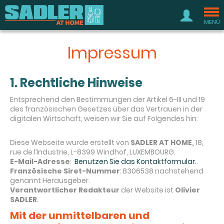
Tog
nav
MENÜ
Impressum
1. Rechtliche Hinweise
Entsprechend den Bestimmungen der Artikel 6-III und 19
des französischen Gesetzes über das Vertrauen in der
digitalen Wirtschaft, weisen wir Sie auf Folgendes hin:
Diese Webseite wurde erstellt von
SADLER AT HOME,
18,
rue de l’Industrie, L-8399 Windhof, LUXEMBOURG.
E-Mail-Adresse
:
Benutzen Sie das Kontaktformular.
.
Französische Siret-Nummer
: B306538 nachstehend
genannt Herausgeber.
Verantwortlicher Redakteur
der Website ist
Olivier
SADLER
.
Mit der unmittelbaren und